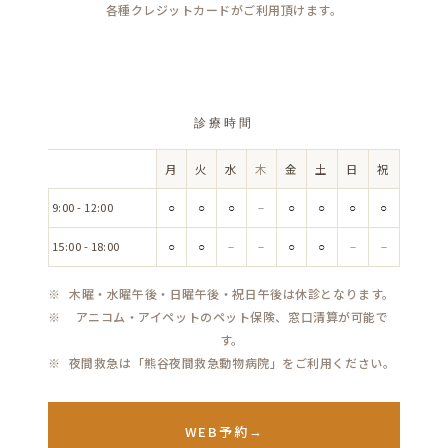
各種クレジットカードがご利用頂けます。
診療時間
月
火
水
木
金
土
日
祝
時
間
9:00 - 12:00
○
○
○
－
○
○
○
○
15:00 - 18:00
○
○
－
－
○
○
－
－
木曜・水曜午後・日曜午後・祝日午後は休診となります。
アニコム・アイペットのペット保険、窓口清算が可能で
す。
夜間救急は「熊谷夜間救急動物病院」をご利用ください。
WEB予約
→