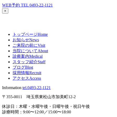
WEB予約
TEL
0493-22-1121
×
トップページ
Home
お知らせ
News
ご来院の前に
Visit
当院について
About
診療案内
Medical
スタッフ紹介
Staff
ブログ
Blog
採用情報
Recruit
アクセス
Access
Information
tel.0493-22-1121
〒355-0011 埼玉県東松山市加美町12-2
休診日：木曜・水曜午後・日曜午後・祝日午後
診療時間：9:00〜12:00／15:00〜18:00