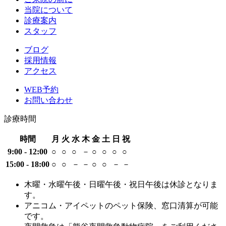
当院について
診療案内
スタッフ
ブログ
採用情報
アクセス
WEB予約
お問い合わせ
診療時間
時間
月
火
水
木
金
土
日
祝
9:00 - 12:00
○
○
○
－
○
○
○
○
15:00 - 18:00
○
○
－
－
○
○
－
－
木曜・水曜午後・日曜午後・祝日午後は休診となりま
す。
アニコム・アイペットのペット保険、窓口清算が可能
です。