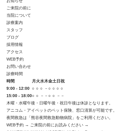
お知らせ
ご来院の前に
当院について
診療案内
スタッフ
ブログ
採用情報
アクセス
WEB予約
お問い合わせ
診療時間
時間
月
火
水
木
金
土
日
祝
9:00 - 12:00
○
○
○
－
○
○
○
○
15:00 - 18:00
○
○
－
－
○
○
－
－
木曜・水曜午後・日曜午後・祝日午後は休診となります。
アニコム・アイペットのペット保険、窓口清算が可能です。
夜間救急は「熊谷夜間救急動物病院」をご利用ください。
WEB予約
→
ご来院の前にお読みください
→