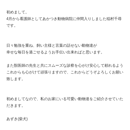
初めまして。
4月から看護師としてあかつき動物病院に仲間入りしました稲村千
尋
です。
日々勉強を重ね、飼い主様と言葉の話せない動物達が
幸せな毎日を
過ごせるようお手伝い出来ればと思います。
また獣医師の先生と共にスムーズな診察を心がけ安心して頼れるよ
う
これからも心がけて頑張りますので、これからどうぞよろしくお
願い
致します。
初めましてなので、私のお家にいる可愛い動物達をご紹介させてい
た
だきます。
あずき(柴犬)