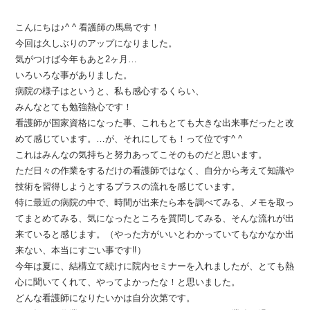
こんにちは♪^ ^ 看護師の馬島です！
今回は久しぶりのアップになりました。
気がつけば今年もあと2ヶ月…
いろいろな事がありました。
病院の様子はというと、私も感心するくらい、
みんなとても勉強熱心です！
看護師が国家資格になった事、これもとても大きな出来事だったと改
めて感じています。…が、それにしても！って位です^ ^
これはみんなの気持ちと努力あってこそのものだと思います。
ただ日々の作業をするだけの看護師ではなく、自分から考えて知識や
技術を習得しようとするプラスの流れを感じています。
特に最近の病院の中で、時間が出来たら本を調べてみる、メモを取っ
てまとめてみる、気になったところを質問してみる、そんな流れが出
来ていると感じます。（やった方がいいとわかっていてもなかなか出
来ない、本当にすごい事です‼︎）
今年は夏に、結構立て続けに院内セミナーを入れましたが、とても熱
心に聞いてくれて、やってよかったな！と思いました。
どんな看護師になりたいかは自分次第です。