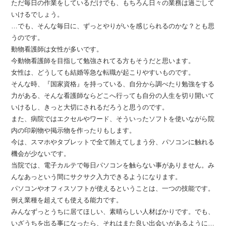
ただ毎日の作業をしているだけでも、もちろん日々の業務は過ごして
いけるでしょう。
…でも、そんな毎日に、ずっとやりがいを感じられるのかな？とも思
うのです。
動物看護師は女性が多いです。
今動物看護師を目指して勉強されてる方もそうだと思います。
女性は、どうしても結婚等急な転職が起こりやすいものです。
そんな時、『国家資格』を持っている、自分から調べたり勉強をする
力がある、そんな看護師ならどこへ行っても自分の人生を切り開いて
いけるし、きっと大切にされるだろうと思うのです。
また、病院ではエクセルやワード、そういったソフトを使いながら院
内の印刷物や掲示物を作ったりもします。
今は、スマホやタブレットで全て賄えてしまう分、パソコンに触れる
機会が少ないです。
当院では、電子カルテで毎日パソコンを触らない事がありません。み
んなあっという間にサクサク入力できるようになります。
パソコンやオフィスソフトが使えるということは、一つの技能です。
例え業種を超えても使える能力です。
みんなずっとうちに居てほしい、素晴らしい人材ばかりです。でも、
いざうちを出る事になったら、それはまた良い出会いがあるように…