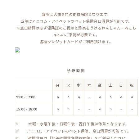
当院は犬猫専門の動物病院となります。
当院はアニコム・アイペットのペット保険窓口清算が可能です。
※窓口精算は必ず保険証のご提示と診察をうけるわんちゃん・ねこち
ゃんのご来院が必要です。
各種クレジットカードがご利用頂けます。
診療時間
月
火
水
木
金
土
日
祝
時
間
9:00 - 12:00
○
○
○
－
○
○
○
○
15:00 - 18:00
○
○
－
－
○
○
－
－
木曜・水曜午後・日曜午後・祝日午後は休診となります。
アニコム・アイペットのペット保険、窓口清算が可能です。
夜間救急は「熊谷夜間救急動物病院」をご利用ください。