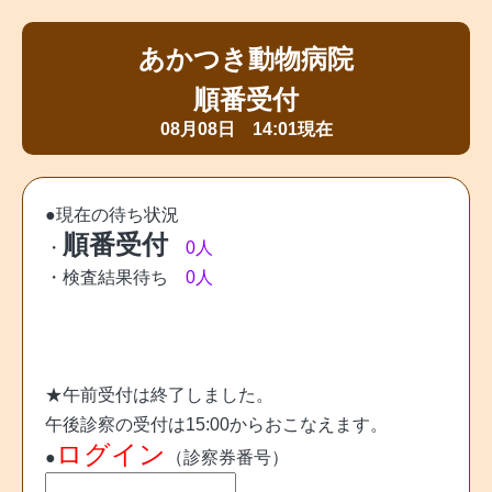
あかつき動物病院
順番受付
08月08日 14:01現在
●現在の待ち状況
順番受付
・
0人
・
検査結果待ち
0人
★午前受付は終了しました。
午後診察の受付は15:00からおこなえます。
ログイン
●
（診察券番号）