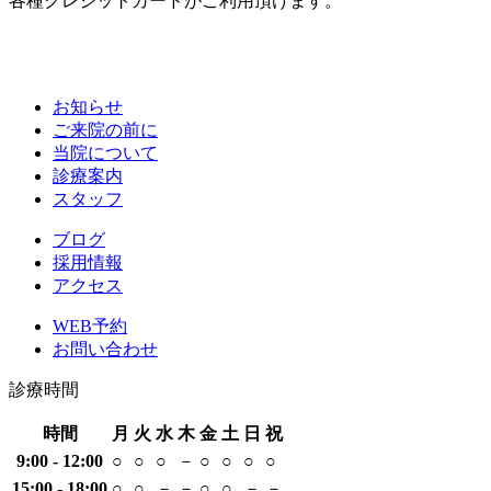
各種クレジットカードがご利用頂けます。
お知らせ
ご来院の前に
当院について
診療案内
スタッフ
ブログ
採用情報
アクセス
WEB予約
お問い合わせ
診療時間
時間
月
火
水
木
金
土
日
祝
9:00 - 12:00
○
○
○
－
○
○
○
○
15:00 - 18:00
○
○
－
－
○
○
－
－