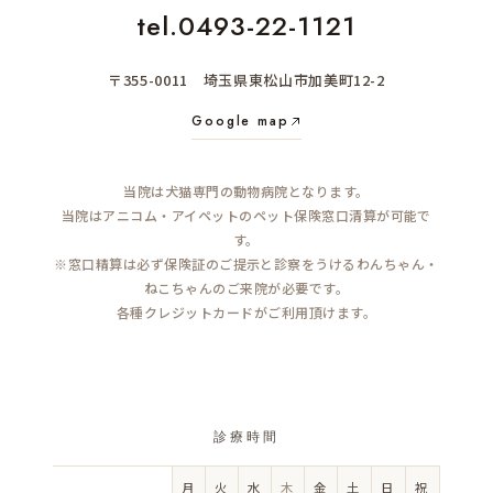
tel.0493-22-1121
〒355-0011 埼玉県東松山市加美町12-2
Google map
当院は犬猫専門の動物病院となります。
当院はアニコム・アイペットのペット保険窓口清算が可能で
す。
※窓口精算は必ず保険証のご提示と診察をうけるわんちゃん・
ねこちゃんのご来院が必要です。
各種クレジットカードがご利用頂けます。
診療時間
月
火
水
木
金
土
日
祝