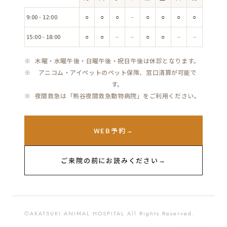
時
間
9:00 - 12:00
○
○
○
－
○
○
○
○
15:00 - 18:00
○
○
－
－
○
○
－
－
木曜・水曜午後・日曜午後・祝日午後は休診となります。
アニコム・アイペットのペット保険、窓口清算が可能で
す。
夜間救急は「熊谷夜間救急動物病院」をご利用ください。
WEB予約
→
ご来院の前にお読みください
→
©AKATSUKI ANIMAL HOSPITAL All Rights Reserved.