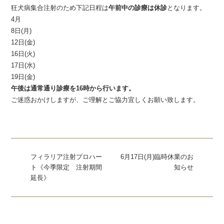
狂犬病集合注射のため下記日程は
午前中の診療は休診
となります。
4月
8日(月)
12日(金)
16日(火)
17日(水)
19日(金)
午後は通常通り診療を16時から行います。
ご迷惑おかけしますが、ご理解とご協力宜しくお願い致します。
フィラリア注射プロハー
6月17日(月)臨時休業のお
ト《今季限定 注射期間
知らせ
延長》