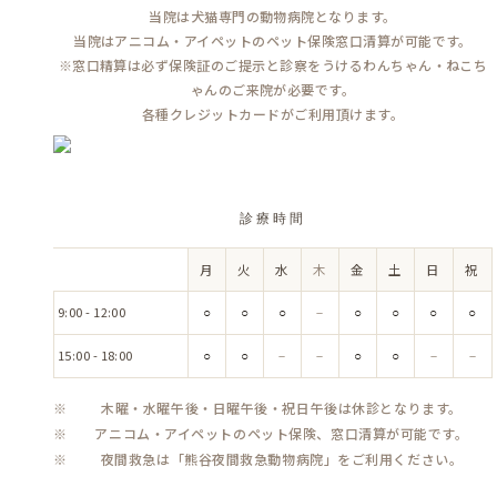
当院は犬猫専門の動物病院となります。
当院はアニコム・アイペットのペット保険窓口清算が可能です。
※窓口精算は必ず保険証のご提示と診察をうけるわんちゃん・ねこち
ゃんのご来院が必要です。
各種クレジットカードがご利用頂けます。
診療時間
月
火
水
木
金
土
日
祝
時
間
9:00 - 12:00
○
○
○
－
○
○
○
○
15:00 - 18:00
○
○
－
－
○
○
－
－
木曜・水曜午後・日曜午後・祝日午後は休診となります。
アニコム・アイペットのペット保険、窓口清算が可能です。
夜間救急は「熊谷夜間救急動物病院」をご利用ください。