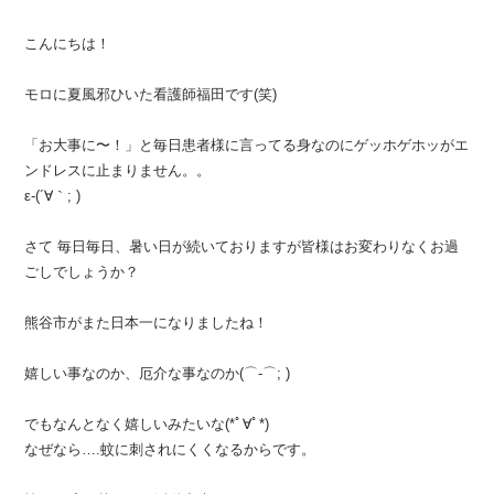
こんにちは！
モロに夏風邪ひいた看護師福田です(笑)
「お大事に〜！」と毎日患者様に言ってる身なのにゲッホゲホッがエ
ンドレスに止まりません。。
ε-(´∀｀; )
さて 毎日毎日、暑い日が続いておりますが皆様はお変わりなくお過
ごしでしょうか？
熊谷市がまた日本一になりましたね！
嬉しい事なのか、厄介な事なのか(⌒-⌒; )
でもなんとなく嬉しいみたいな(*ﾟ∀ﾟ*)
なぜなら….蚊に刺されにくくなるからです。