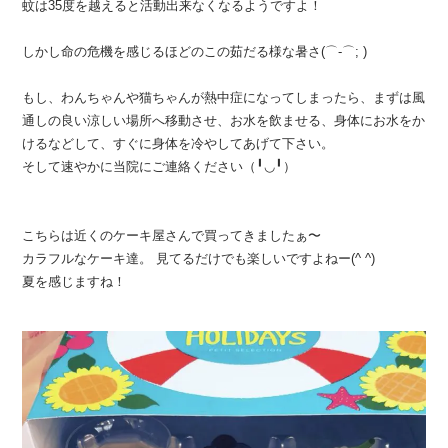
蚊は35度を越えると活動出来なくなるようですよ！
しかし命の危機を感じるほどのこの茹だる様な暑さ(⌒-⌒; )
もし、わんちゃんや猫ちゃんが熱中症になってしまったら、まずは風
通しの良い涼しい場所へ移動させ、お水を飲ませる、身体にお水をか
けるなどして、すぐに身体を冷やしてあげて下さい。
そして速やかに当院にご連絡ください（╹◡╹）
こちらは近くのケーキ屋さんで買ってきましたぁ〜
カラフルなケーキ達。 見てるだけでも楽しいですよねー(^ ^)
夏を感じますね！